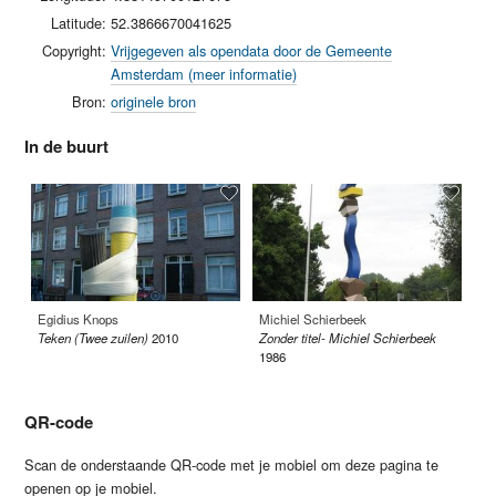
Latitude:
52.3866670041625
Copyright:
Vrijgegeven als opendata door de Gemeente
Amsterdam (meer informatie)
Bron:
originele bron
In de buurt
Egidius Knops
Michiel Schierbeek
Go
Teken (Twee zuilen)
2010
Zonder titel- Michiel Schierbeek
Va
1986
QR-code
Scan de onderstaande QR-code met je mobiel om deze pagina te
openen op je mobiel.