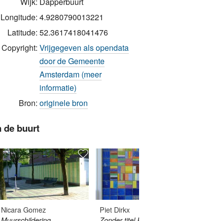
Wijk:
Dapperbuurt
Longitude:
4.9280790013221
Latitude:
52.3617418041476
Copyright:
Vrijgegeven als opendata
door de Gemeente
Amsterdam (meer
informatie)
Bron:
originele bron
n de buurt
Nicara Gomez
Piet Dirkx
Jan va
Muurschildering
Zonder titel Piet Dirkx
Zonder 