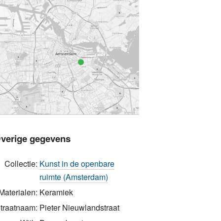
verige gegevens
Collectie:
Kunst in de openbare
ruimte (Amsterdam)
Materialen:
Keramiek
traatnaam:
Pieter Nieuwlandstraat