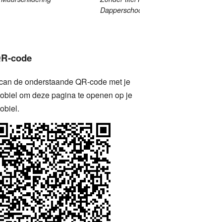
1987
Dapperschool
Goethe
Nieuwl
R-code
can de onderstaande QR-code met je
obiel om deze pagina te openen op je
obiel.