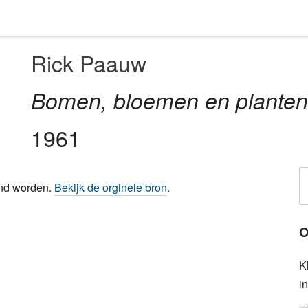
Rick Paauw
Bomen, bloemen en planten i
1961
ond worden.
Bekijk de orginele bron
.
O
K
i