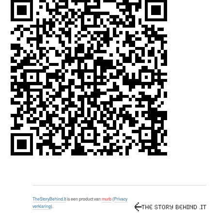
TheStoryBehind.It
is een product van
murb
(
Privacy
verklaring
).