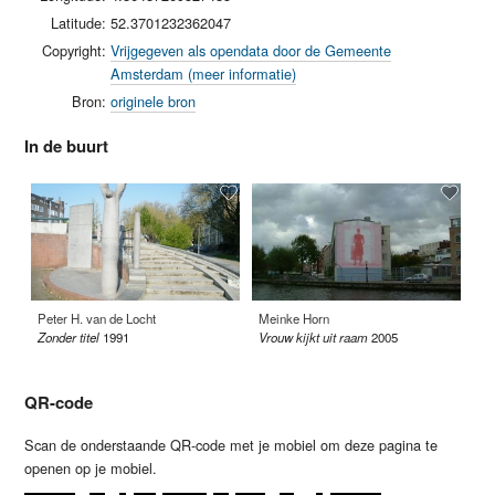
Latitude:
52.3701232362047
Copyright:
Vrijgegeven als opendata door de Gemeente
Amsterdam (meer informatie)
Bron:
originele bron
In de buurt
Peter H. van de Locht
Meinke Horn
Sa
Zonder titel
1991
Vrouw kijkt uit raam
2005
He
QR-code
Scan de onderstaande QR-code met je mobiel om deze pagina te
openen op je mobiel.