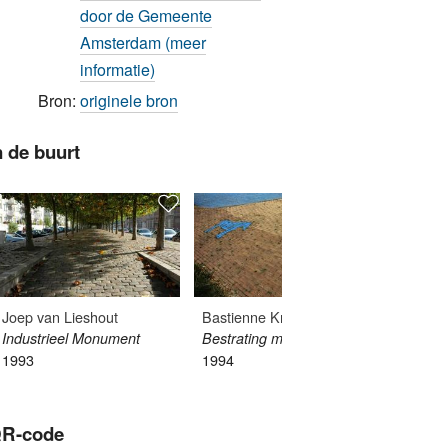
door de Gemeente
Amsterdam (meer
informatie)
Bron:
originele bron
n de buurt
Joep van Lieshout
Bastienne Kramer
Berend
Industrieel Monument
Bestrating met beesten
Katsen
1993
1994
R-code