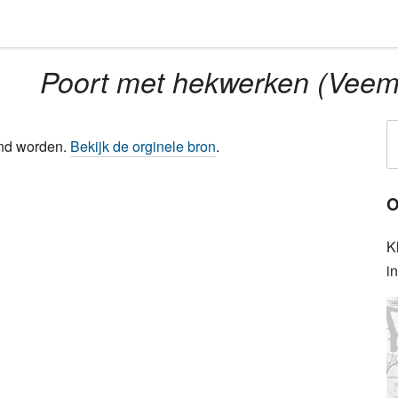
Poort met hekwerken (Veem
ond worden.
Bekijk de orginele bron
.
O
K
i