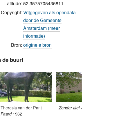
Latitude:
52.3575705435811
Copyright:
Vrijgegeven als opendata
door de Gemeente
Amsterdam (meer
informatie)
Bron:
originele bron
n de buurt
Theresia van der Pant
Zonder titel - Onbekend
Zonder 
1962
Paard
1968