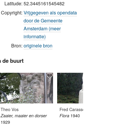
Latitude:
52.3445161545482
Copyright:
Vrijgegeven als opendata
door de Gemeente
Amsterdam (meer
informatie)
Bron:
originele bron
n de buurt
Theo Vos
Fred Carasso
Hildo 
1940
Zaaier, maaier en dorser
Flora
Monume
1929
1948