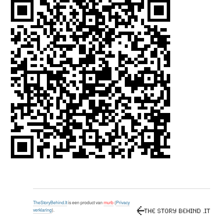
TheStoryBehind.It
is een product van
murb
(
Privacy
verklaring
).