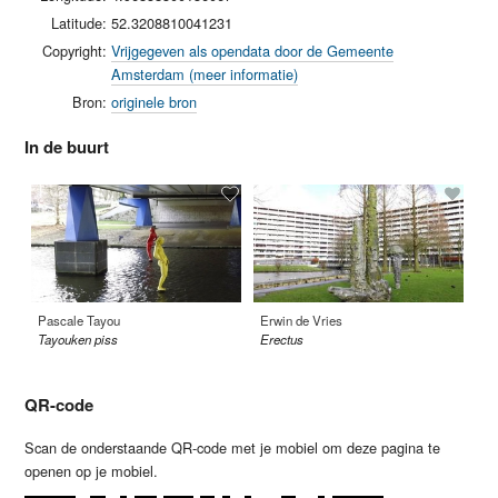
Latitude:
52.3208810041231
Copyright:
Vrijgegeven als opendata door de Gemeente
Amsterdam (meer informatie)
Bron:
originele bron
In de buurt
Pascale Tayou
Erwin de Vries
Lo
Tayouken piss
Erectus
Ye
QR-code
Scan de onderstaande QR-code met je mobiel om deze pagina te
openen op je mobiel.