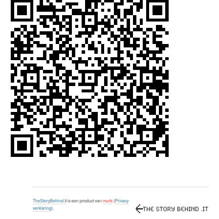
TheStoryBehind.It
is een product van
murb
(
Privacy
verklaring
).