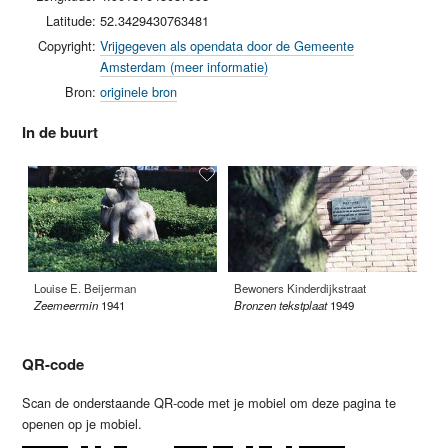
Latitude:
52.3429430763481
Copyright:
Vrijgegeven als opendata door de Gemeente
Amsterdam (meer informatie)
Bron:
originele bron
In de buurt
Louise E. Beijerman
Bewoners Kinderdijkstraat
Pl
Zeemeermin
1941
Bronzen tekstplaat
1949
19
QR-code
Scan de onderstaande QR-code met je mobiel om deze pagina te
openen op je mobiel.