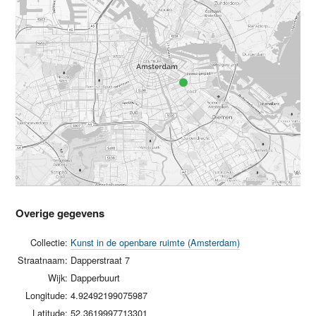
Overige gegevens
Collectie:
Kunst in de openbare ruimte (Amsterdam)
Straatnaam:
Dapperstraat 7
Wijk:
Dapperbuurt
Longitude:
4.92492199075987
Latitude:
52.3619997713301