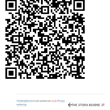
TheStoryBehind.It
is een product van
murb
(
Privacy
verklaring
).