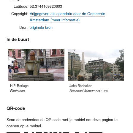
Latitude:
52.3744169320603
Copyright:
Vrijgegeven als opendata door de Gemeente
Amsterdam (meer informatie)
Bron:
originele bron
In de buurt
H.P. Berlage
John Rädecker
Gi
Fonteinen
Nationaal Monument
1956
Wh
QR-code
Scan de onderstaande QR-code met je mobiel om deze pagina te
openen op je mobiel.