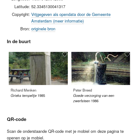
Latitude:
52.3345130041317
Copyright:
Vrijgegeven als opendata door de Gemeente
Amsterdam (meer informatie)
Bron:
originele bron
In de buurt
Richard Menken
Peter Breed
Ba
Grieks tempeltje
1985
Goede verzorging van een
We
zwerfsteen
1986
19
QR-code
Scan de onderstaande QR-code met je mobiel om deze pagina te
openen op je mobiel.