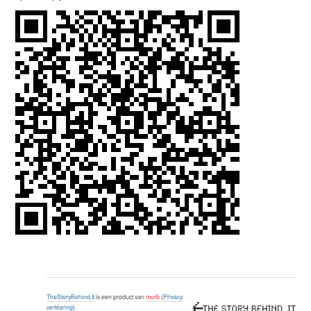
TheStoryBehind.It
is een product van
murb
(
Privacy
verklaring
).