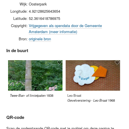
Wijk:
Oosterpark
Longitude:
4.92128625643654
Latitude:
52.3616418786975
Copyright:
Vrijgegeven als opendata door de Gemeente
Amsterdam (meer informatie)
Bron:
originele bron
In de buurt
Twee-Ban- of limietpalen
1838
Leo Braat
Br
Gevelversiering - Leo Braat
1968
QR-code
Scan de onderstaande QR-code met je mobiel om deze pagina te