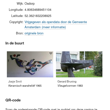
Wijk:
Osdorp
Longitude:
4.80634689451104
Latitude:
52.3621832208925
Copyright:
Vrijgegeven als opendata door de Gemeente
Amsterdam (meer informatie)
Bron:
originele bron
In de buurt
Josje Smit
Gerard Bruning
Ja
Keramisch wandreliëf
1965
Vleugelvormen
1983
Ge
QR-code
Scan de onderstaande QR-code met je mobiel om deze pagina te