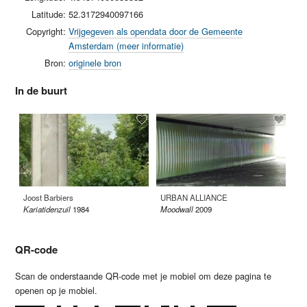
Latitude:
52.3172940097166
Copyright:
Vrijgegeven als opendata door de Gemeente
Amsterdam (meer informatie)
Bron:
originele bron
In de buurt
Joost Barbiers
URBAN ALLIANCE
Ej
Kariatidenzuil
1984
Moodwall
2009
St
QR-code
Scan de onderstaande QR-code met je mobiel om deze pagina te
openen op je mobiel.