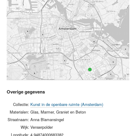
Overige gegevens
Collectie:
Kunst in de openbare ruimte (Amsterdam)
Materialen:
Glas, Marmer, Graniet en Beton
Straatnaam:
Anna Blamansingel
Wijk:
Venserpolder
Longitude:
4.94874000683382