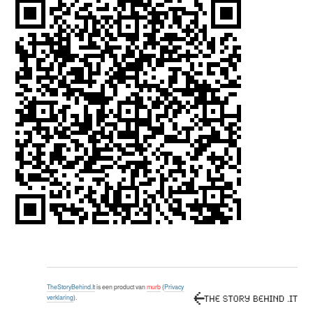
TheStoryBehind.It
is een product van
murb
(
Privacy
verklaring
).