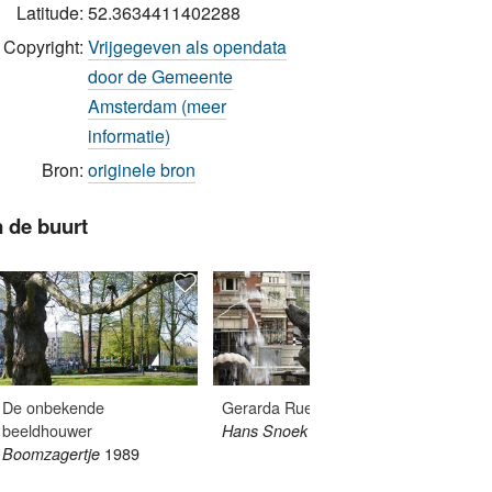
Latitude:
52.3634411402288
Copyright:
Vrijgegeven als opendata
door de Gemeente
Amsterdam (meer
informatie)
Bron:
originele bron
n de buurt
De onbekende
Gerarda Rueter
Henk Z
beeldhouwer
1965
Hans Snoek fontein
Horizon
1989
Boomzagertje
1958