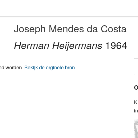
Joseph Mendes da Costa
1964
Herman Heijermans
ond worden.
Bekijk de orginele bron
.
O
K
i