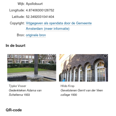
Wijk:
Apollobuurt
Longitude:
4.87406300126752
Latitude:
52.3492031041404
Copyright:
Vrijgegeven als opendata door de Gemeente
Amsterdam (meer informatie)
Bron:
originele bron
In de buurt
Tjipke Visser
Hildo Krop
An
Gedenkteken Adama van
Gevelstenen Gerrit van der Veen
Sl
Scheltema
1933
college
1930
QR-code