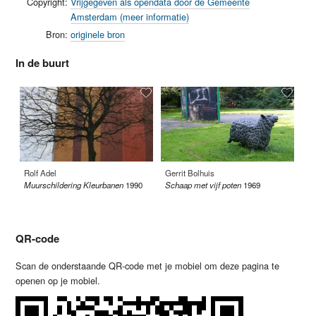
Copyright:
Vrijgegeven als opendata door de Gemeente
Amsterdam (meer informatie)
Bron:
originele bron
In de buurt
Rolf Adel
Gerrit Bolhuis
An
Muurschildering Kleurbanen
1990
Schaap met vijf poten
1969
Sc
19
QR-code
Scan de onderstaande QR-code met je mobiel om deze pagina te
openen op je mobiel.