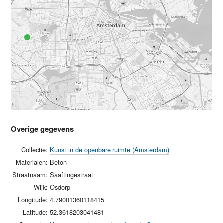
Overige gegevens
Collectie:
Kunst in de openbare ruimte (Amsterdam)
Materialen:
Beton
Straatnaam:
Saaftingestraat
Wijk:
Osdorp
Longitude:
4.79001360118415
Latitude:
52.3618203041481