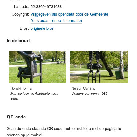
Latitude:
52.386049734638
Copyright:
Vrijgegeven als opendata door de Gemeente
Amsterdam (meer informatie)
Bron:
originele bron
In de buurt
Ronald Tolman
Nelson Carrilho
Li
Man op kruk en Abstracte vorm
Dragers van verre
1989
Ab
1986
19
QR-code
Scan de onderstaande QR-code met je mobiel om deze pagina te
openen op je mobiel.