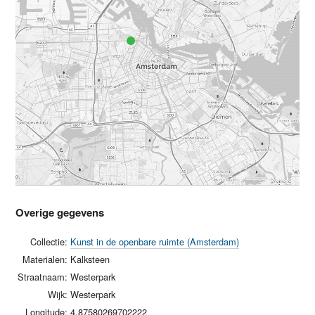
Overige gegevens
Collectie:
Kunst in de openbare ruimte (Amsterdam)
Materialen:
Kalksteen
Straatnaam:
Westerpark
Wijk:
Westerpark
Longitude:
4.87580269702222