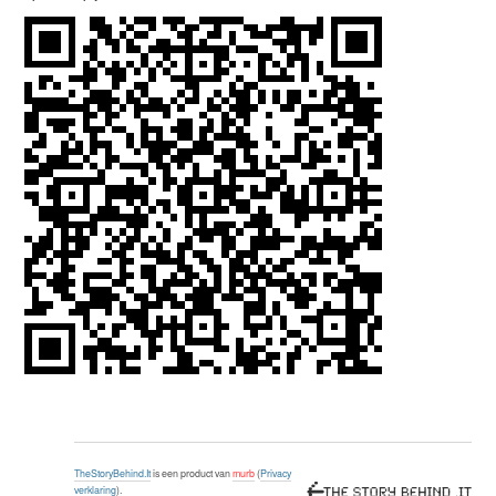
TheStoryBehind.It
is een product van
murb
(
Privacy
verklaring
).