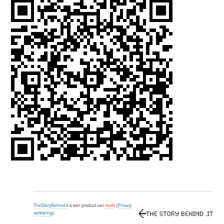
TheStoryBehind.It
is een product van
murb
(
Privacy
verklaring
).