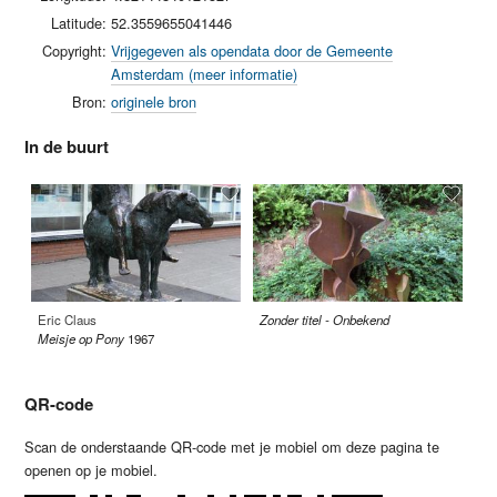
Latitude:
52.3559655041446
Copyright:
Vrijgegeven als opendata door de Gemeente
Amsterdam (meer informatie)
Bron:
originele bron
In de buurt
Eric Claus
Zonder titel - Onbekend
Zo
Meisje op Pony
1967
QR-code
Scan de onderstaande QR-code met je mobiel om deze pagina te
openen op je mobiel.