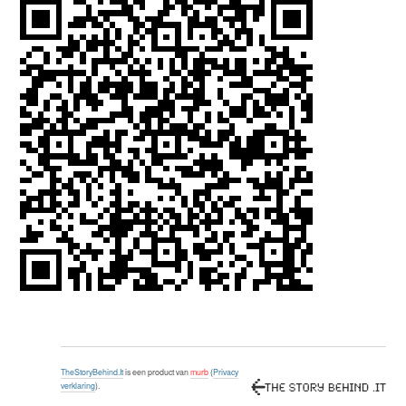
TheStoryBehind.It
is een product van
murb
(
Privacy
verklaring
).