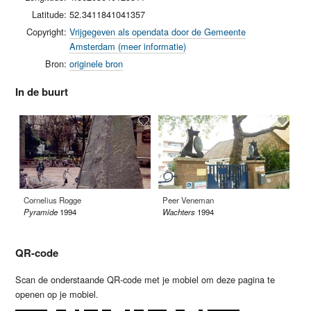
Latitude:
52.3411841041357
Copyright:
Vrijgegeven als opendata door de Gemeente
Amsterdam (meer informatie)
Bron:
originele bron
In de buurt
Cornelius Rogge
Peer Veneman
Ev
Pyramide
1994
Wachters
1994
Dr
QR-code
Scan de onderstaande QR-code met je mobiel om deze pagina te
openen op je mobiel.