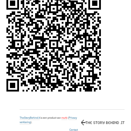
TheStoryBehind.It
is een product van
murb
(
Privacy
verklaring
).
Contact