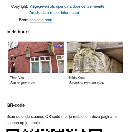
Copyright:
Vrijgegeven als opendata door de Gemeente
Amsterdam (meer informatie)
Bron:
originele bron
In de buurt
Theo Vos
Hildo Krop
Hi
Aap en gier
1924
Arbeid en vrije tijd
1926
Ge
62
QR-code
Scan de onderstaande QR-code met je mobiel om deze pagina te
openen op je mobiel.