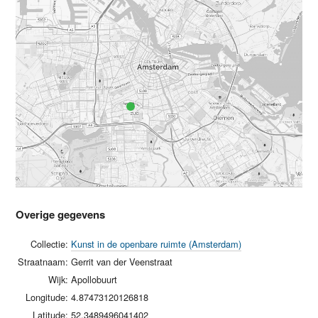
Overige gegevens
Collectie:
Kunst in de openbare ruimte (Amsterdam)
Straatnaam:
Gerrit van der Veenstraat
Wijk:
Apollobuurt
Longitude:
4.87473120126818
Latitude:
52.3489496041402