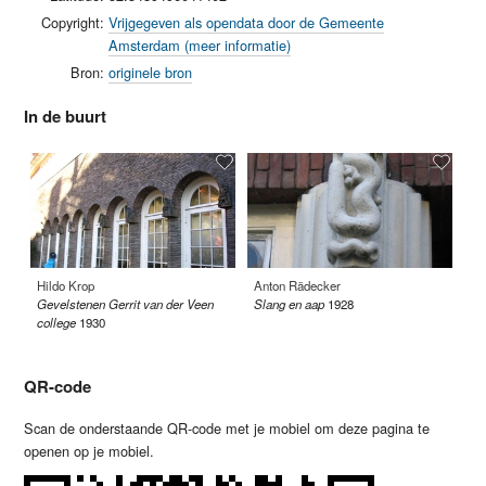
Copyright:
Vrijgegeven als opendata door de Gemeente
Amsterdam (meer informatie)
Bron:
originele bron
In de buurt
Hildo Krop
Anton Rädecker
Ge
Gevelstenen Gerrit van der Veen
Slang en aap
1928
Ve
college
1930
QR-code
Scan de onderstaande QR-code met je mobiel om deze pagina te
openen op je mobiel.