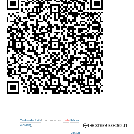
TheStoryBehind.It
is een product van
murb
(
Privacy
verklaring
).
Contact