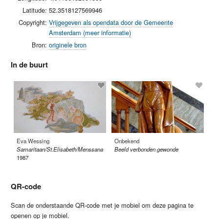
Latitude:
52.3518127569946
Copyright:
Vrijgegeven als opendata door de Gemeente
Amsterdam (meer informatie)
Bron:
originele bron
In de buurt
Eva Wessing
Onbekend
Ro
Samaritaan/St.Elisabeth/Menssana
Beeld verbonden gewonde
Kr
1987
QR-code
Scan de onderstaande QR-code met je mobiel om deze pagina te
openen op je mobiel.