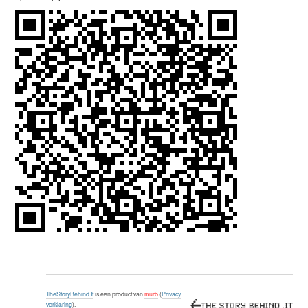
TheStoryBehind.It
is een product van
murb
(
Privacy
verklaring
).