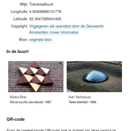
Wijk:
Transvaalbuurt
Longitude:
4.92408990131778
Latitude:
52.3547285041435
Copyright:
Vrijgegeven als opendata door de Gemeente
Amsterdam (meer informatie)
Bron:
originele bron
In de buurt
Mieke Blits
Adri Verhoeven
Le
Keramische davidsster
1987
Twee beelden
1986
In
QR-code
Scan de onderstaande QR-code met je mobiel om deze pagina te