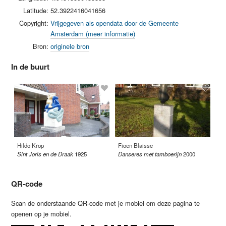
Latitude:
52.3922416041656
Copyright:
Vrijgegeven als opendata door de Gemeente
Amsterdam (meer informatie)
Bron:
originele bron
In de buurt
Hildo Krop
Fioen Blaisse
Jo
Sint Joris en de Draak
1925
Danseres met tamboerijn
2000
Sc
QR-code
Scan de onderstaande QR-code met je mobiel om deze pagina te
openen op je mobiel.