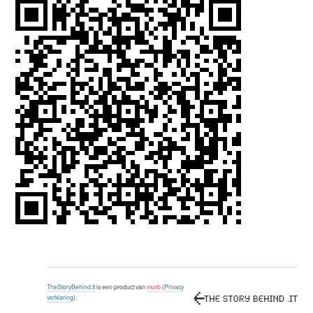
TheStoryBehind.It
is een product van
murb
(
Privacy
verklaring
).