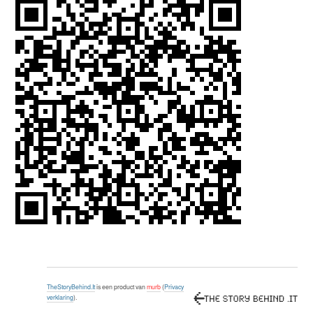
TheStoryBehind.It
is een product van
murb
(
Privacy
verklaring
).