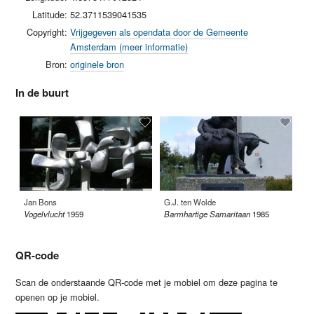
Latitude:
52.3711539041535
Copyright:
Vrijgegeven als opendata door de Gemeente
Amsterdam (meer informatie)
Bron:
originele bron
In de buurt
Jan Bons
G.J. ten Wolde
Ro
Vogelvlucht
1959
Barmhartige Samaritaan
1985
Bo
QR-code
Scan de onderstaande QR-code met je mobiel om deze pagina te
openen op je mobiel.