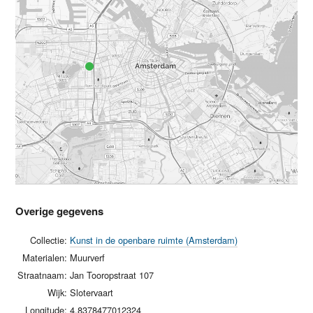
Overige gegevens
Collectie:
Kunst in de openbare ruimte (Amsterdam)
Materialen:
Muurverf
Straatnaam:
Jan Tooropstraat 107
Wijk:
Slotervaart
Longitude:
4.8378477012324