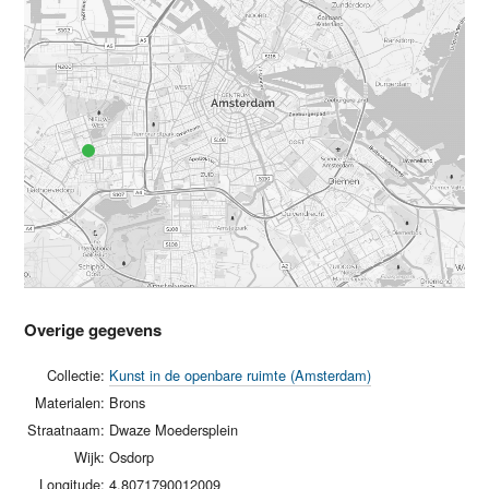
Overige gegevens
Collectie:
Kunst in de openbare ruimte (Amsterdam)
Materialen:
Brons
Straatnaam:
Dwaze Moedersplein
Wijk:
Osdorp
Longitude:
4.8071790012009