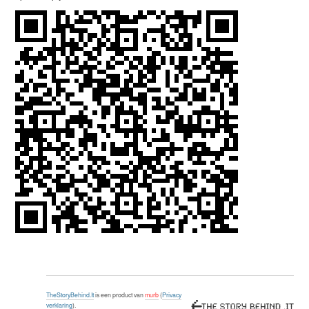
TheStoryBehind.It
is een product van
murb
(
Privacy
verklaring
).