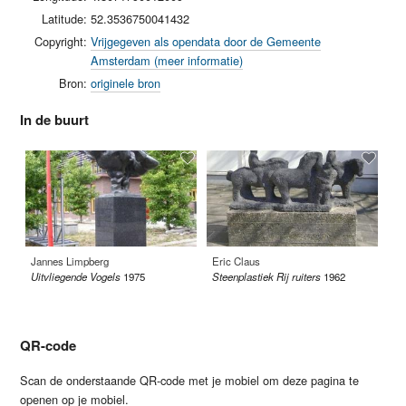
Latitude:
52.3536750041432
Copyright:
Vrijgegeven als opendata door de Gemeente
Amsterdam (meer informatie)
Bron:
originele bron
In de buurt
Jannes Limpberg
Eric Claus
Ni
Uitvliegende Vogels
1975
Steenplastiek Rij ruiters
1962
Ge
19
QR-code
Scan de onderstaande QR-code met je mobiel om deze pagina te
openen op je mobiel.