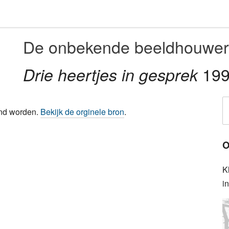
De onbekende beeldhouwer
19
Drie heertjes in gesprek
ond worden.
Bekijk de orginele bron
.
O
K
i