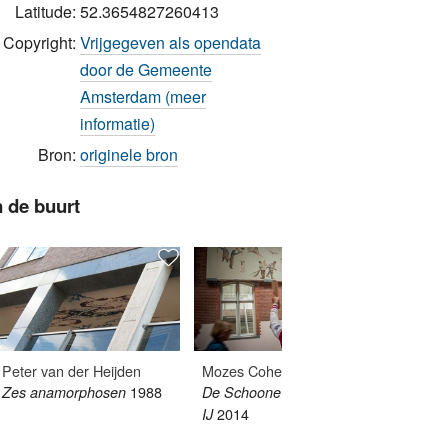
Latitude:
52.3654827260413
Copyright:
Vrijgegeven als opendata
door de Gemeente
Amsterdam (meer
informatie)
Bron:
originele bron
n de buurt
Peter van der Heijden
Mozes Cohen
Danilo
1988
Zes anamorphosen
De Schoone Stad aan het
Muur v
2014
IJ