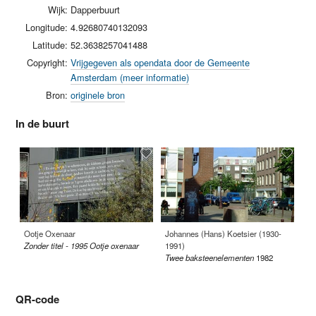
Wijk:
Dapperbuurt
Longitude:
4.92680740132093
Latitude:
52.3638257041488
Copyright:
Vrijgegeven als opendata door de Gemeente
Amsterdam (meer informatie)
Bron:
originele bron
In de buurt
Ootje Oxenaar
Johannes (Hans) Koetsier (1930-
Ja
Zonder titel - 1995 Ootje oxenaar
1991)
Hi
Twee baksteenelementen
1982
QR-code