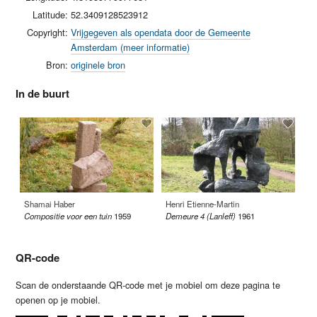
Latitude:
52.3409128523912
Copyright:
Vrijgegeven als opendata door de Gemeente
Amsterdam (meer informatie)
Bron:
originele bron
In de buurt
Shamai Haber
Henri Etienne-Martin
Hi
Compositie voor een tuin
1959
Demeure 4 (Lanleff)
1961
Tw
QR-code
Scan de onderstaande QR-code met je mobiel om deze pagina te
openen op je mobiel.