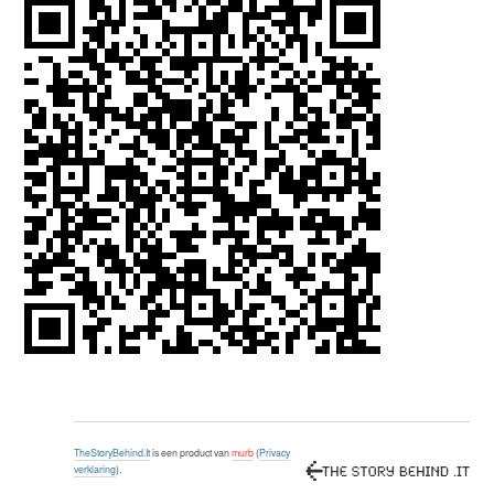
TheStoryBehind.It
is een product van
murb
(
Privacy
verklaring
).