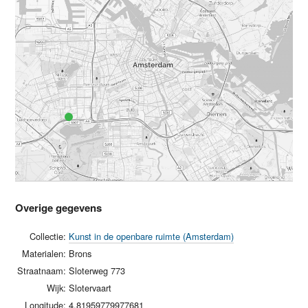
Overige gegevens
Collectie:
Kunst in de openbare ruimte (Amsterdam)
Materialen:
Brons
Straatnaam:
Sloterweg 773
Wijk:
Slotervaart
Longitude:
4.81959779977681