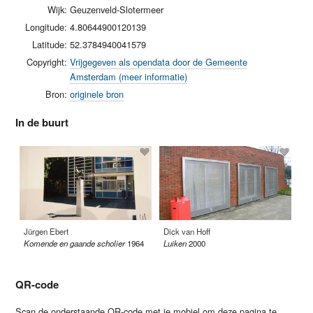
Wijk:
Geuzenveld-Slotermeer
Longitude:
4.80644900120139
Latitude:
52.3784940041579
Copyright:
Vrijgegeven als opendata door de Gemeente
Amsterdam (meer informatie)
Bron:
originele bron
In de buurt
Jürgen Ebert
Dick van Hoff
Ru
Komende en gaande scholier
1964
Luiken
2000
QR-code
Scan de onderstaande QR-code met je mobiel om deze pagina te