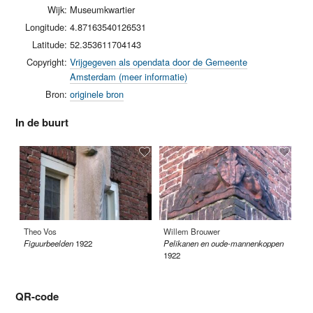
Wijk:
Museumkwartier
Longitude:
4.87163540126531
Latitude:
52.353611704143
Copyright:
Vrijgegeven als opendata door de Gemeente
Amsterdam (meer informatie)
Bron:
originele bron
In de buurt
Theo Vos
Willem Brouwer
Th
Figuurbeelden
1922
Pelikanen en oude-mannenkoppen
Zo
1922
QR-code