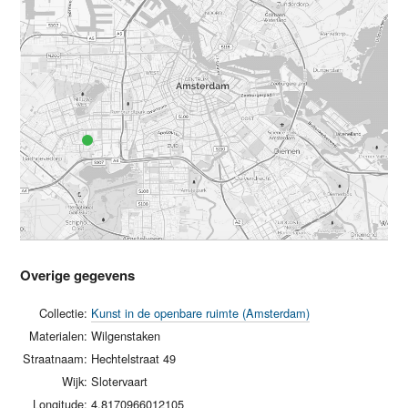
Overige gegevens
Collectie:
Kunst in de openbare ruimte (Amsterdam)
Materialen:
Wilgenstaken
Straatnaam:
Hechtelstraat 49
Wijk:
Slotervaart
Longitude:
4.8170966012105