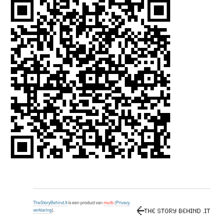
TheStoryBehind.It
is een product van
murb
(
Privacy
verklaring
).