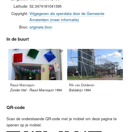
Latitude:
52.3474181041395
Copyright:
Vrijgegeven als opendata door de Gemeente
Amsterdam (meer informatie)
Bron:
originele bron
In de buurt
Raoul Marroquin
Rik van Dolderen
Lo
Zonder titel - Raoul Marroquin
1994
Baldakijn
1994
Bl
QR-code
Scan de onderstaande QR-code met je mobiel om deze pagina te
openen op je mobiel.