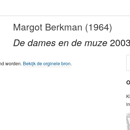
Margot Berkman (1964)
200
De dames en de muze
ond worden.
Bekijk de orginele bron
.
O
K
i