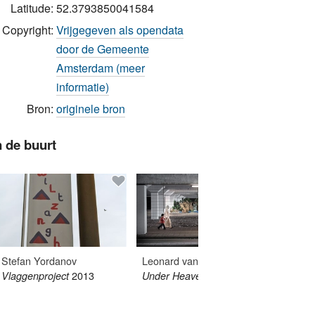
Latitude:
52.3793850041584
Copyright:
Vrijgegeven als opendata
door de Gemeente
Amsterdam (meer
informatie)
Bron:
originele bron
n de buurt
Stefan Yordanov
Leonard van Munster
André 
2013
2009
Vlaggenproject
Under Heaven 03
Constru
1968