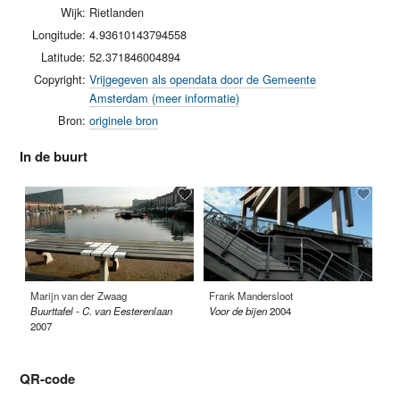
Wijk:
Rietlanden
Longitude:
4.93610143794558
Latitude:
52.371846004894
Copyright:
Vrijgegeven als opendata door de Gemeente
Amsterdam (meer informatie)
Bron:
originele bron
In de buurt
Marijn van der Zwaag
Frank Mandersloot
Ke
Buurttafel - C. van Eesterenlaan
Voor de bijen
2004
Ge
2007
QR-code