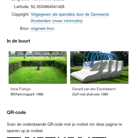
Latitude:
52.3530864041428
Copyright:
Vrijgegeven als opendata door de Gemeente
Amsterdam (meer informatie)
Bron:
originele bron
In de buurt
Irene Fortuyn
Gerard van den Eerenbeemt
Aa
Wilhelminapark
1998
Golf met drukveer
1980
Ve
QR-code
Scan de onderstaande QR-code met je mobiel om deze pagina te
openen op je mobiel.