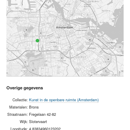
Overige gegevens
Collectie:
Kunst in de openbare ruimte (Amsterdam)
Materialen:
Brons
Straatnaam:
Fregelaan 42-82
Wijk:
Slotervaart
Longitude:
4.83834960123202