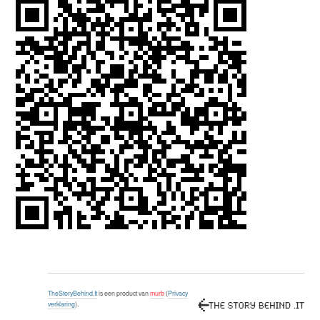
TheStoryBehind.It
is een product van
murb
(
Privacy
verklaring
).