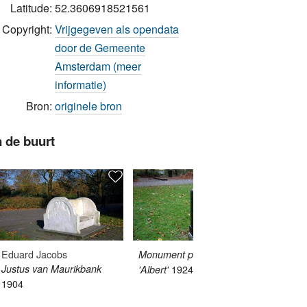
Latitude:
52.3606918521561
Copyright:
Vrijgegeven als opendata
door de Gemeente
Amsterdam (meer
informatie)
Bron:
originele bron
n de buurt
Eduard Jacobs
Monument politiehond
Twee-Ba
Justus van Maurikbank
1924
1838
'Albert'
1904