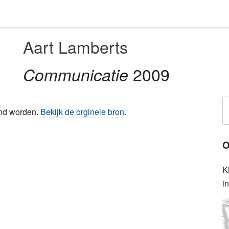
Aart Lamberts
2009
Communicatie
ond worden.
Bekijk de orginele bron
.
O
K
i