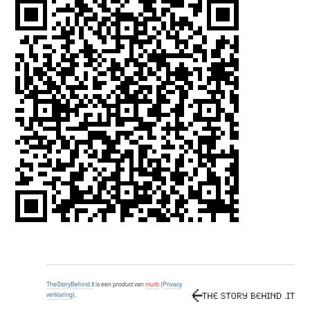
TheStoryBehind.It
is een product van
murb
(
Privacy
verklaring
).