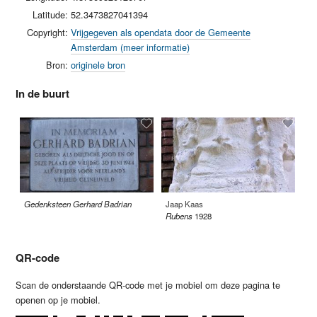
Latitude:
52.3473827041394
Copyright:
Vrijgegeven als opendata door de Gemeente
Amsterdam (meer informatie)
Bron:
originele bron
In de buurt
Gedenksteen Gerhard Badrian
Jaap Kaas
Ja
Rubens
1928
De
QR-code
Scan de onderstaande QR-code met je mobiel om deze pagina te
openen op je mobiel.