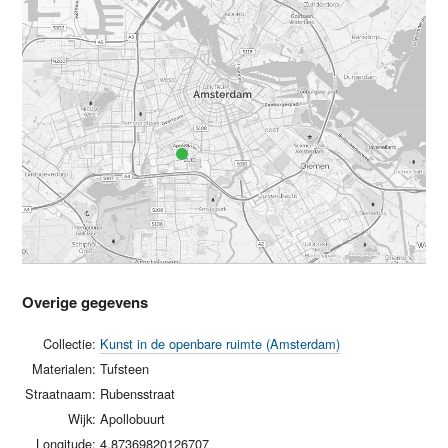
Overige gegevens
Collectie:
Kunst in de openbare ruimte (Amsterdam)
Materialen:
Tufsteen
Straatnaam:
Rubensstraat
Wijk:
Apollobuurt
Longitude:
4.87369820126707