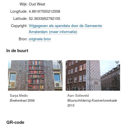
Wijk:
Oud West
Longitude:
4.86167550212558
Latitude:
52.3633952792155
Copyright:
Vrijgegeven als opendata door de Gemeente
Amsterdam (meer informatie)
Bron:
originele bron
In de buurt
Sanja Medic
Aam Solleveld
Pi
Boekenkast
2006
Muurschildering Kostverlorenkade
De
2013
QR-code