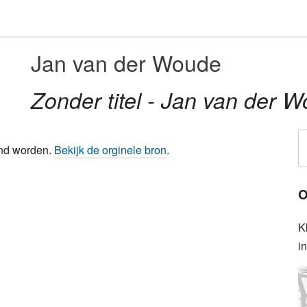
Jan van der Woude
Zonder titel - Jan van der 
ond worden.
Bekijk de orginele bron
.
O
K
i