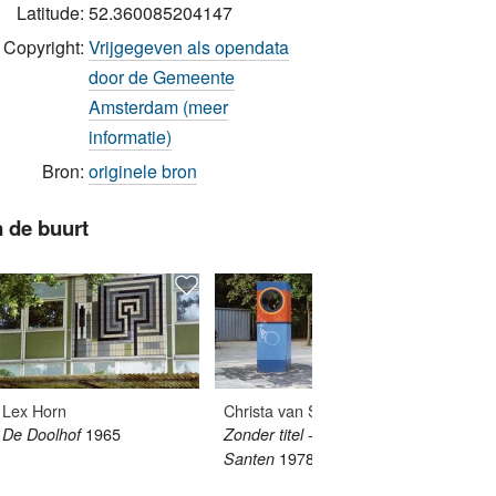
Latitude:
52.360085204147
Copyright:
Vrijgegeven als opendata
door de Gemeente
Amsterdam (meer
informatie)
Bron:
originele bron
n de buurt
Lex Horn
Christa van Santen
Harry 
1965
De Doolhof
Zonder titel - Christa van
Verdrij
1978
1961
Santen