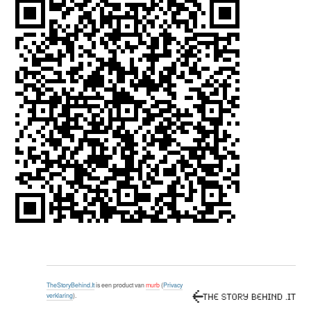
TheStoryBehind.It
is een product van
murb
(
Privacy
verklaring
).