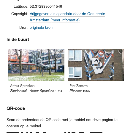
Latitude:
52.3728390041546
Copyright:
Vrijgegeven als opendata door de Gemeente
Amsterdam (meer informatie)
Bron:
originele bron
In de buurt
Arthur Spronken
Piet Zanstra
Ja
Zonder titel - Arthur Spronken
1964
Phoenix
1956
Ec
QR-code
Scan de onderstaande QR-code met je mobiel om deze pagina te
openen op je mobiel.