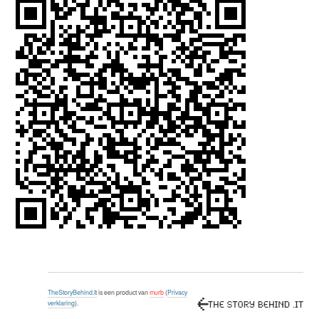
TheStoryBehind.It
is een product van
murb
(
Privacy
verklaring
).