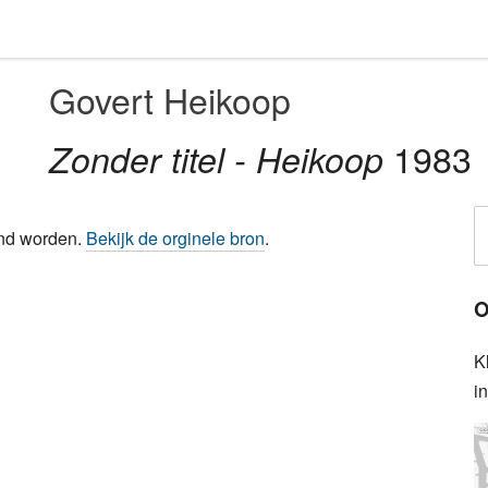
Govert Heikoop
1983
Zonder titel - Heikoop
ond worden.
Bekijk de orginele bron
.
O
K
i