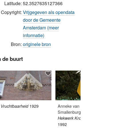
Latitude:
52.3527635127366
Copyright:
Vrijgegeven als opendata
door de Gemeente
Amsterdam (meer
informatie)
Bron:
originele bron
n de buurt
1929
Anneke van Breest
Vruchtbaarheid
Gedenk
Smallenburg
februar
Hekwerk Kroontjespen
1992