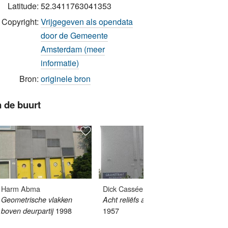
Latitude:
52.3411763041353
Copyright:
Vrijgegeven als opendata
door de Gemeente
Amsterdam (meer
informatie)
Bron:
originele bron
n de buurt
Harm Abma
Dick Cassée
Hildo 
Geometrische vlakken
Acht reliëfs aan blokeinden
Herder
1998
1957
boven deurpartij