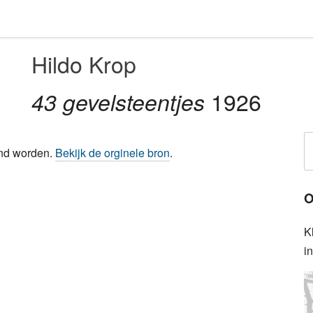
Hildo Krop
1926
43 gevelsteentjes
ond worden.
Bekijk de orginele bron
.
O
K
i