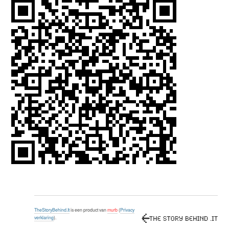
TheStoryBehind.It
is een product van
murb
(
Privacy
verklaring
).