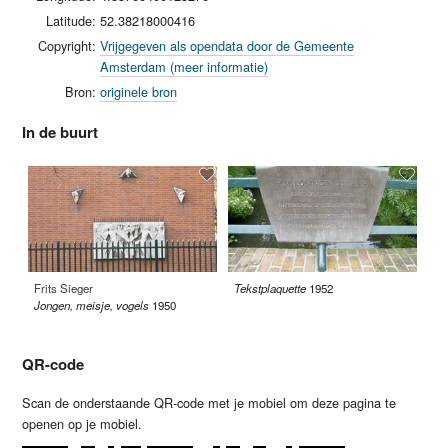
Latitude:
52.38218000416
Copyright:
Vrijgegeven als opendata door de Gemeente
Amsterdam (meer informatie)
Bron:
originele bron
In de buurt
Frits Sieger
Tekstplaquette
1952
An
Jongen, meisje, vogels
1950
Co
QR-code
Scan de onderstaande QR-code met je mobiel om deze pagina te
openen op je mobiel.