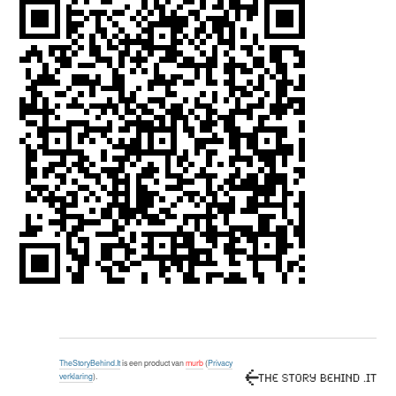
TheStoryBehind.It
is een product van
murb
(
Privacy
verklaring
).