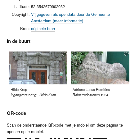
Latitude:
52.3542679902032
Copyright:
Vrijgegeven als opendata door de Gemeente
Amsterdam (meer informatie)
Bron:
originele bron
In de buurt
Hildo Krop
Adriano Janus Remiëns
Ma
Ingangversiering - Hildo Krop
Balustradestenen
1924
Sc
QR-code
Scan de onderstaande QR-code met je mobiel om deze pagina te
openen op je mobiel.