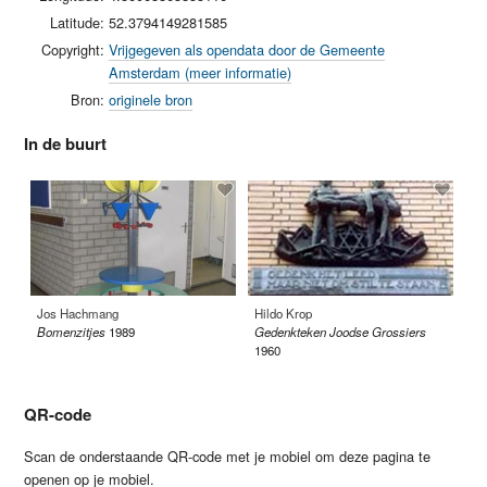
Latitude:
52.3794149281585
Copyright:
Vrijgegeven als opendata door de Gemeente
Amsterdam (meer informatie)
Bron:
originele bron
In de buurt
Jos Hachmang
Hildo Krop
Ja
Bomenzitjes
1989
Gedenkteken Joodse Grossiers
Ru
1960
QR-code
Scan de onderstaande QR-code met je mobiel om deze pagina te
openen op je mobiel.