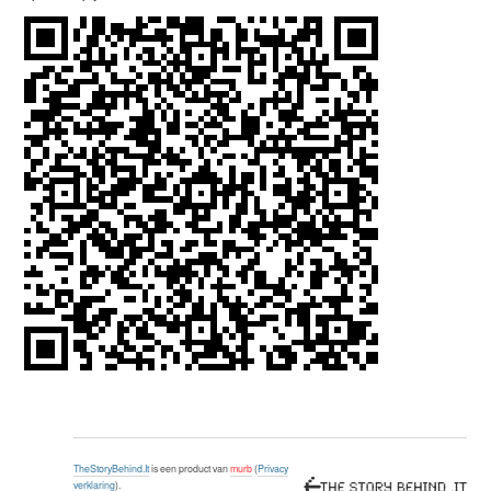
TheStoryBehind.It
is een product van
murb
(
Privacy
verklaring
).