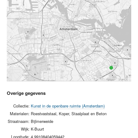
Overige gegevens
Collectie:
Kunst in de openbare ruimte (Amsterdam)
Materialen:
Roestvaststaal, Koper, Staalplaat en Beton
Straatnaam:
Bijlmerweide
Wijk:
K-Buurt
Longitude:
4.99108404059442