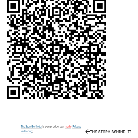
TheStoryBehind.It
is een product van
murb
(
Privacy
verklaring
).