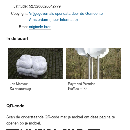
Latitude:
52.3206026042779
Copyright:
Vrijgegeven als opendata door de Gemeente
Amsterdam (meer informatie)
Bron:
originele bron
In de buurt
Jan Meefout
Raymond Perridon
J.
De ontmoeting
Wolken
1977
Bo
QR-code
Scan de onderstaande QR-code met je mobiel om deze pagina te
openen op je mobiel.