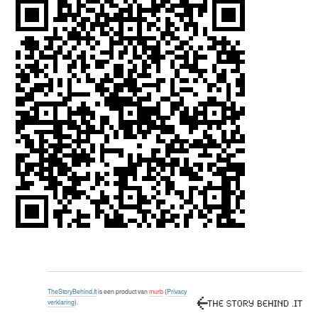
TheStoryBehind.It
is een product van
murb
(
Privacy
verklaring
).