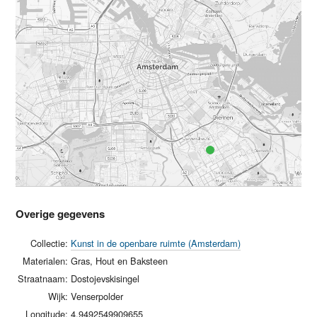
Overige gegevens
Collectie:
Kunst in de openbare ruimte (Amsterdam)
Materialen:
Gras, Hout en Baksteen
Straatnaam:
Dostojevskisingel
Wijk:
Venserpolder
Longitude:
4.9492549909655