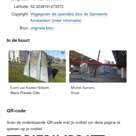
Latitude:
52.3238191473572
Copyright:
Vrijgegeven als opendata door de Gemeente
Amsterdam (meer informatie)
Bron:
originele bron
In de buurt
Evert van Kooten Niekerk
Michel Somers
On
Maria Planeta Citta
Kruis
Tr
QR-code
Scan de onderstaande QR-code met je mobiel om deze pagina te
openen op je mobiel.