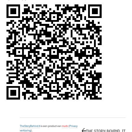
TheStoryBehind.It
is een product van
murb
(
Privacy
verklaring
).