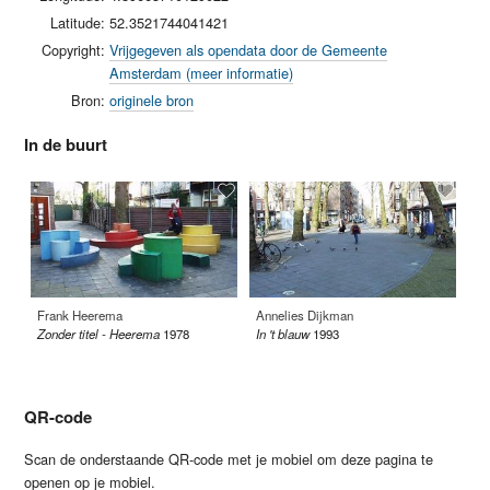
Latitude:
52.3521744041421
Copyright:
Vrijgegeven als opendata door de Gemeente
Amsterdam (meer informatie)
Bron:
originele bron
In de buurt
Frank Heerema
Annelies Dijkman
He
Zonder titel - Heerema
1978
In 't blauw
1993
Mo
19
QR-code
Scan de onderstaande QR-code met je mobiel om deze pagina te
openen op je mobiel.